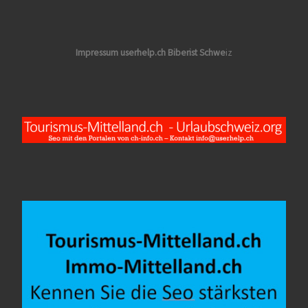
Impressum userhelp.ch Biberist Schwe
iz